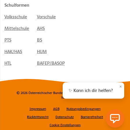
Schulformen
Volksschule
Vorschule
Mittelschule
AHS
PTS
BS
HAK/HAS
HUM
HTL
BAFEP/BASOP
×
✨ Kann ich dir helfen?
© 2026 Österreichischer Bundesverlag Schulbuch GmbH & Co. KG,
Wien
Impressum
AGB
Nutzungsbedingungen
Rücktrittsrecht
Datenschutz
Barrierefreiheit
Cookie Einstellungen