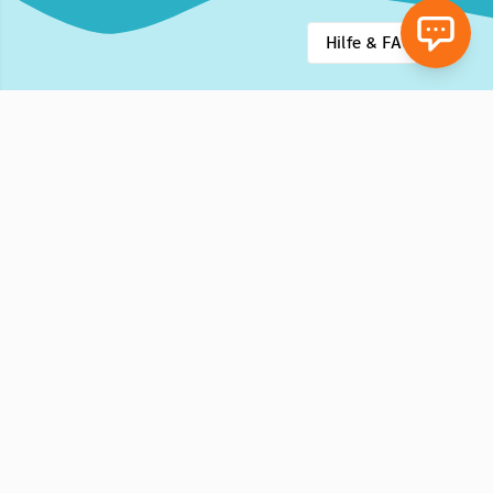
Hilfe & FAQ
Unsere Reihen
Deutsch Sprach-
way2go!
Neu
Lese-Buch