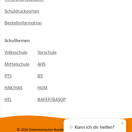
Schuldrucksorten
Bestellinformation
Schulformen
Volksschule
Vorschule
Mittelschule
AHS
PTS
BS
HAK/HAS
HUM
HTL
BAFEP/BASOP
×
✨ Kann ich dir helfen?
© 2026 Österreichischer Bundesverlag Schulbuch GmbH & Co. KG,