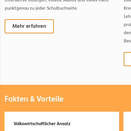
Interaktive Übungen, Videos, Audios und vieles mehr
Das
punktgenau zu jeder Schulbuchseite.
Kre
Leh
pra
Mehr erfahren
den
Bes
Fakten & Vorteile
Volkswirtschaftlicher Ansatz