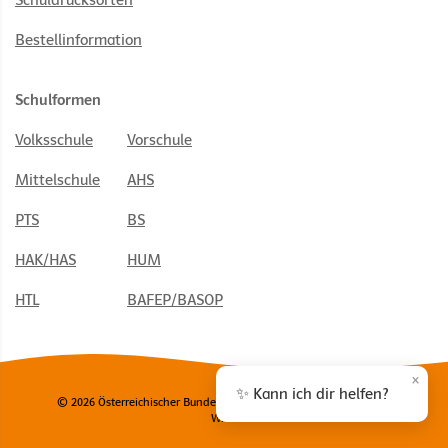
Schuldrucksorten
Bestellinformation
Schulformen
Volksschule
Vorschule
Mittelschule
AHS
PTS
BS
HAK/HAS
HUM
HTL
BAFEP/BASOP
×
✨ Kann ich dir helfen?
© 2026 Österreichischer Bundesverlag Schulbuch GmbH & Co. KG,
Wien