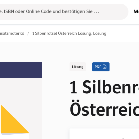
M
e, ISBN oder Online Code und bestätigen Sie das Ergebnis mit der 
usatzmaterial
/
1 Silbenrätsel Österreich Lösung, Lösung
Lösung
PDF
1 Silbenr
Österrei