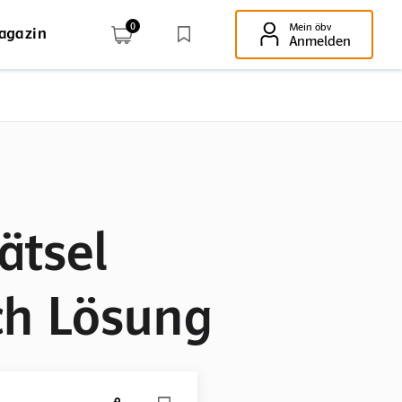
0
Mein öbv
agazin
Enter-Taste!
Anmelden
ätsel
ch Lösung