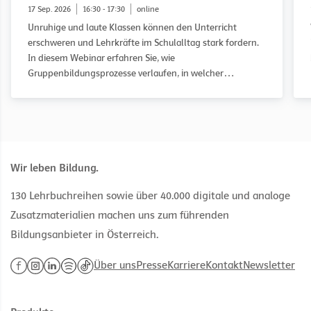
17 Sep. 2026
16:30 - 17:30
online
Unruhige und laute Klassen können den Unterricht
erschweren und Lehrkräfte im Schulalltag stark fordern.
In diesem Webinar erfahren Sie, wie
Gruppenbildungsprozesse verlaufen, in welcher
Entwicklungsphase eine Klasse möglicherweise feststeckt
und wie Sie diese gezielt auf dem Weg zu einer guten
Klassengemeinschaft begleiten können. Anhand des
WOWW-Ansatzes (Working on What Works) und
praxisnaher Fallbeispiele erhalten Sie konkrete
Anregungen für Ihren Unterricht.
Wir leben Bildung.
130 Lehrbuchreihen sowie über 40.000 digitale und analoge
Zusatzmaterialien machen uns zum führenden
Bildungsanbieter in Österreich.
Über uns
Presse
Karriere
Kontakt
Newsletter