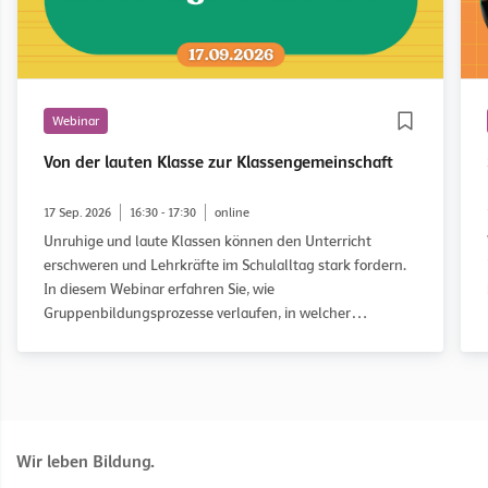
Webinar
Von der lauten Klasse zur Klassengemeinschaft
17 Sep. 2026
16:30 - 17:30
online
Unruhige und laute Klassen können den Unterricht
erschweren und Lehrkräfte im Schulalltag stark fordern.
In diesem Webinar erfahren Sie, wie
Gruppenbildungsprozesse verlaufen, in welcher
Entwicklungsphase eine Klasse möglicherweise feststeckt
und wie Sie diese gezielt auf dem Weg zu einer guten
Klassengemeinschaft begleiten können. Anhand des
WOWW-Ansatzes (Working on What Works) und
praxisnaher Fallbeispiele erhalten Sie konkrete
Anregungen für Ihren Unterricht.
Wir leben Bildung.