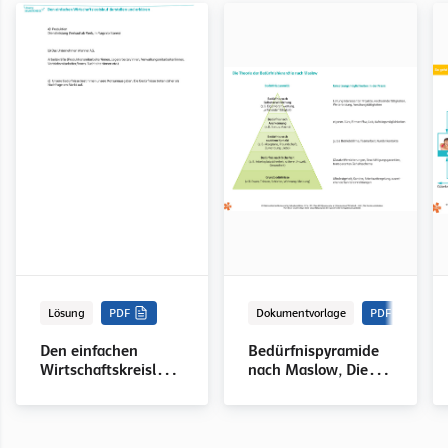
Lösung
PDF
Dokumentvorlage
PDF
Den einfachen
Bedürfnispyramide
Wirtschaftskreislauf
nach Maslow, Die
darstellen, Lösung
Theorie der
zum Selbstcheck
Bedürfnishierarchie