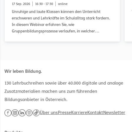
17 Sep. 2026
16:30 - 17:30
online
Unruhige und laute Klassen können den Unterricht
erschweren und Lehrkräfte im Schulalltag stark fordern.
In diesem Webinar erfahren Sie, wie
Gruppenbildungsprozesse verlaufen, in welcher
Entwicklungsphase eine Klasse möglicherweise feststeckt
und wie Sie diese gezielt auf dem Weg zu einer guten
Klassengemeinschaft begleiten können. Anhand des
WOWW-Ansatzes (Working on What Works) und
praxisnaher Fallbeispiele erhalten Sie konkrete
Anregungen für Ihren Unterricht.
Wir leben Bildung.
130 Lehrbuchreihen sowie über 40.000 digitale und analoge
Zusatzmaterialien machen uns zum führenden
Bildungsanbieter in Österreich.
Über uns
Presse
Karriere
Kontakt
Newsletter