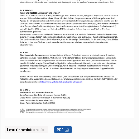
LehrerInneninformation
PDF