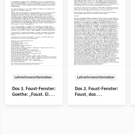
LehrerInneninformation
PDF
LehrerInneninformation
PDF
Das 3. Faust-Fenster:
Das 2. Faust-Fenster:
Goethe: „Faust. Eine
Faust, das
Tragödie“
revoltierende und
enttäuschte Sturm-
und-Drang-
Kraftgenie