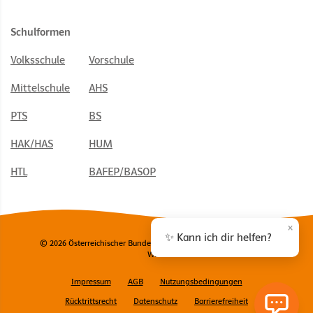
Schulformen
Volksschule
Vorschule
Mittelschule
AHS
PTS
BS
HAK/HAS
HUM
HTL
BAFEP/BASOP
×
✨ Kann ich dir helfen?
© 2026 Österreichischer Bundesverlag Schulbuch GmbH & Co. KG,
Wien
Impressum
AGB
Nutzungsbedingungen
Rücktrittsrecht
Datenschutz
Barrierefreiheit