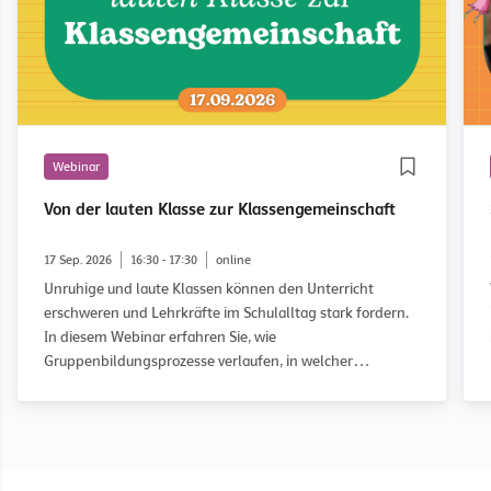
Webinar
Von der lauten Klasse zur Klassengemeinschaft
17 Sep. 2026
16:30 - 17:30
online
Unruhige und laute Klassen können den Unterricht
erschweren und Lehrkräfte im Schulalltag stark fordern.
In diesem Webinar erfahren Sie, wie
Gruppenbildungsprozesse verlaufen, in welcher
Entwicklungsphase eine Klasse möglicherweise feststeckt
und wie Sie diese gezielt auf dem Weg zu einer guten
Klassengemeinschaft begleiten können. Anhand des
WOWW-Ansatzes (Working on What Works) und
praxisnaher Fallbeispiele erhalten Sie konkrete