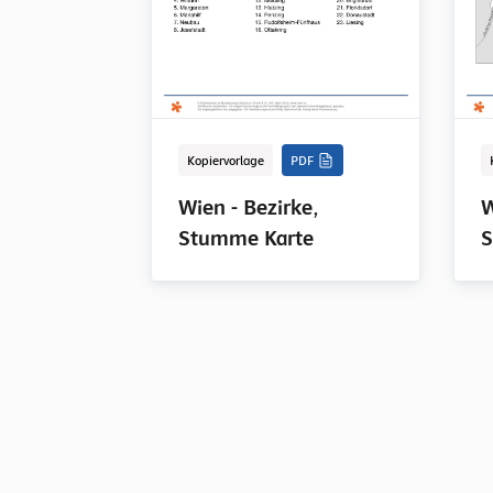
Kopiervorlage
PDF
Wien - Bezirke,
W
Stumme Karte
S