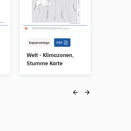
Kopiervorlage
PDF
Kopiervorlage
Welt - Klimazonen,
Österreich
Stumme Karte
Bundeslä
Stumme K