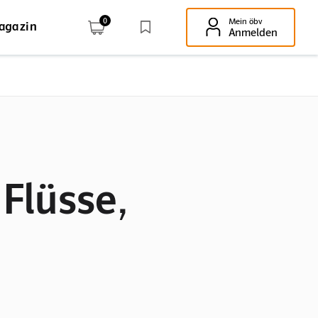
0
Mein öbv
agazin
Enter-Taste!
Anmelden
 Flüsse,