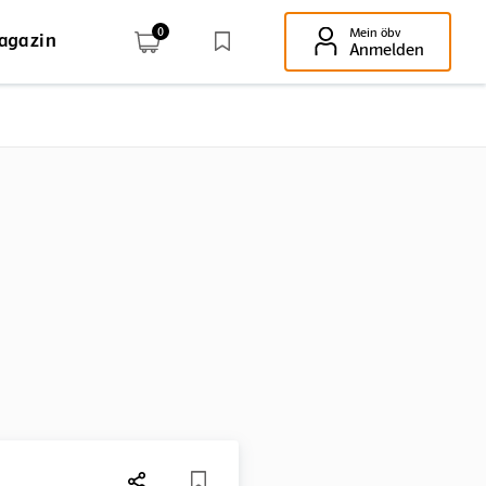
0
Mein öbv
agazin
Enter-Taste!
Anmelden