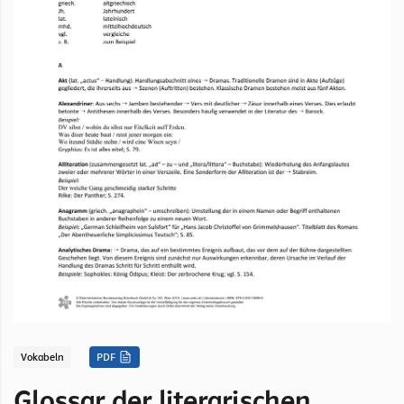
Vokabeln
PDF
Glossar der literarischen