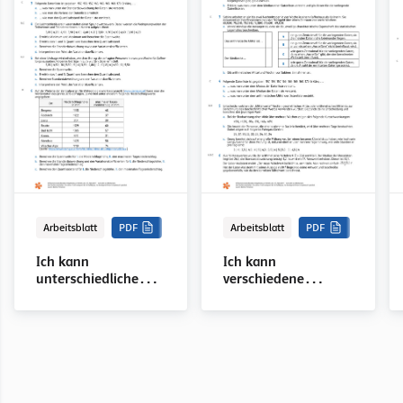
Arbeitsblatt
PDF
Arbeitsblatt
PDF
Ich kann
Ich kann
unterschiedliche
verschiedene
Streumaße
Zentralmaße
berechnen und
berechnen,
interpretieren., mit
interpretieren und
Lösungen
ihre Verwendung
unter anderem in
Bezug auf die
verschiedenen