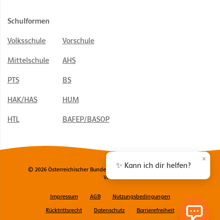
Schulformen
Volksschule
Vorschule
Mittelschule
AHS
PTS
BS
HAK/HAS
HUM
HTL
BAFEP/BASOP
×
✨ Kann ich dir helfen?
© 2026 Österreichischer Bundesverlag Schulbuch GmbH & Co. KG,
Wien
Impressum
AGB
Nutzungsbedingungen
Rücktrittsrecht
Datenschutz
Barrierefreiheit