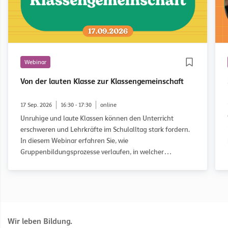
Webinar
Von der lauten Klasse zur Klassengemeinschaft
17 Sep. 2026
16:30 - 17:30
online
Unruhige und laute Klassen können den Unterricht
erschweren und Lehrkräfte im Schulalltag stark fordern.
In diesem Webinar erfahren Sie, wie
Gruppenbildungsprozesse verlaufen, in welcher
Entwicklungsphase eine Klasse möglicherweise feststeckt
und wie Sie diese gezielt auf dem Weg zu einer guten
Klassengemeinschaft begleiten können. Anhand des
WOWW-Ansatzes (Working on What Works) und
praxisnaher Fallbeispiele erhalten Sie konkrete
Anregungen für Ihren Unterricht.
Wir leben Bildung.