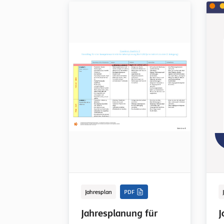
Jahresplan
PDF
Jahresplanung für
J