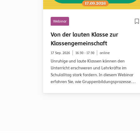
Webinar
Von der lauten Klasse zur
Klassengemeinschaft
17 Sep. 2026
16:30 - 17:30
online
Unruhige und laute Klassen können den
Unterricht erschweren und Lehrkräfte im
Schulalltag stark fordern. In diesem Webinar
erfahren Sie, wie Gruppenbildungsprozesse
verlaufen, in welcher Entwicklungsphase eine
Klasse möglicherweise feststeckt und wie Sie
diese gezielt auf dem Weg zu einer guten
Klassengemeinschaft begleiten können.
Anhand des WOWW-Ansatzes (Working on What
Works) und praxisnaher Fallbeispiele erhalten
Sie konkrete Anregungen für Ihren Unterricht.