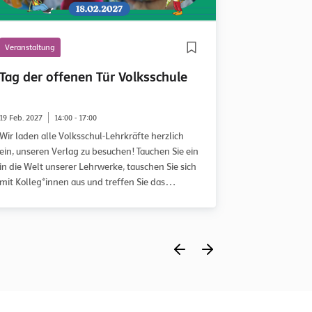
Veranstaltung
Veranstaltung
Tag der offenen Tür Volksschule
Tag der o
Sekundars
19 Feb. 2027
14:00 - 17:00
04 März 2027
Wir laden alle Volksschul-Lehrkräfte herzlich
Wir laden all
ein, unseren Verlag zu besuchen! Tauchen Sie ein
und II h
in die Welt unserer Lehrwerke, tauschen Sie sich
mit Kolleg*innen aus und treffen Sie das
engagierte Redaktions- und Autor*innen-Team
persönlich.