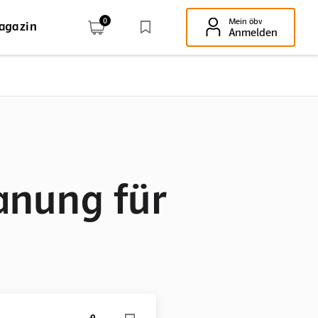
0
Mein öbv
agazin
Enter-Taste!
Anmelden
anung für