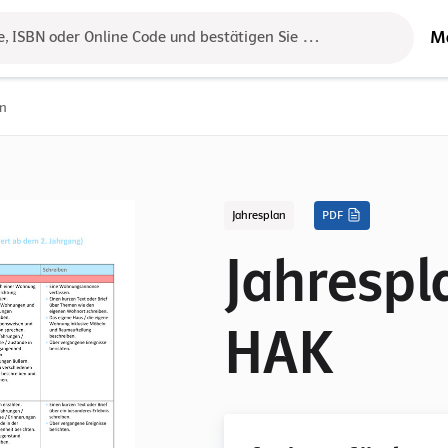
M
e, ISBN oder Online Code und bestätigen Sie das Ergebnis mit der 
an
Jahresplan
PDF
Jahrespl
HAK