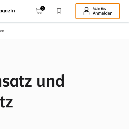
0
Mein öbv
agazin
Enter-Taste!
Anmelden
nen
nsatz und
tz