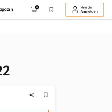
0
Mein öbv
agazin
Enter-Taste!
Anmelden
22