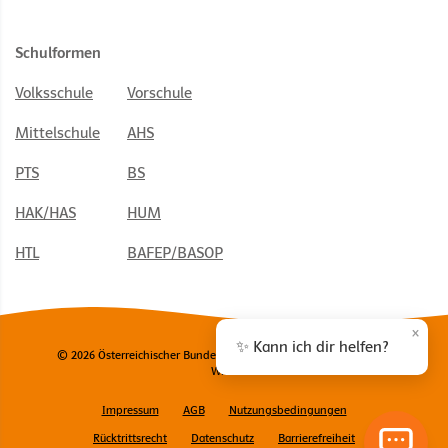
Schulformen
Volksschule
Vorschule
Mittelschule
AHS
PTS
BS
HAK/HAS
HUM
HTL
BAFEP/BASOP
×
✨ Kann ich dir helfen?
© 2026 Österreichischer Bundesverlag Schulbuch GmbH & Co. KG,
Wien
Impressum
AGB
Nutzungsbedingungen
Rücktrittsrecht
Datenschutz
Barrierefreiheit