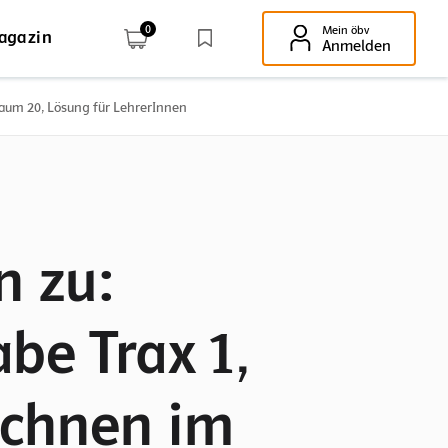
0
Mein öbv
agazin
Enter-Taste!
Anmelden
raum 20, Lösung für LehrerInnen
n zu:
be Trax 1,
echnen im