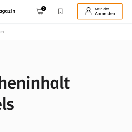
0
Mein öbv
agazin
Enter-Taste!
Anmelden
nen
heninhalt
ls