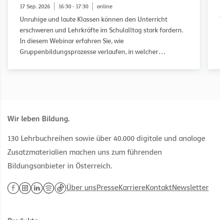
17 Sep. 2026
16:30 - 17:30
online
Unruhige und laute Klassen können den Unterricht
erschweren und Lehrkräfte im Schulalltag stark fordern.
In diesem Webinar erfahren Sie, wie
Gruppenbildungsprozesse verlaufen, in welcher
Entwicklungsphase eine Klasse möglicherweise feststeckt
und wie Sie diese gezielt auf dem Weg zu einer guten
Klassengemeinschaft begleiten können. Anhand des
WOWW-Ansatzes (Working on What Works) und
praxisnaher Fallbeispiele erhalten Sie konkrete
Anregungen für Ihren Unterricht.
Wir leben Bildung.
130 Lehrbuchreihen sowie über 40.000 digitale und analoge
Zusatzmaterialien machen uns zum führenden
Bildungsanbieter in Österreich.
Über uns
Presse
Karriere
Kontakt
Newsletter