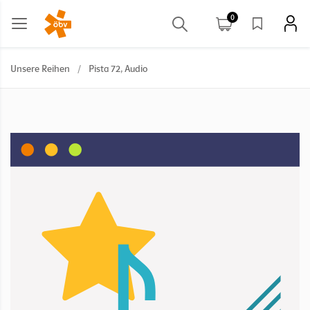
0
Unsere Reihen
/
Pista 72, Audio