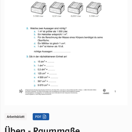
Arbeitsblatt
PDF
Üben - Raummaße