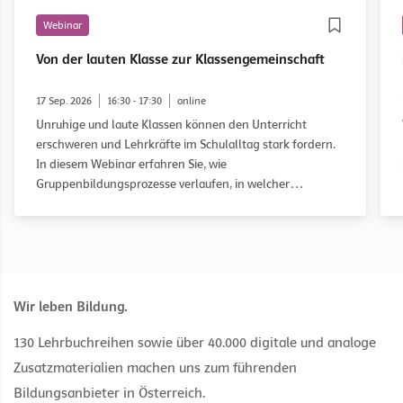
Webinar
Von der lauten Klasse zur Klassengemeinschaft
17 Sep. 2026
16:30 - 17:30
online
Unruhige und laute Klassen können den Unterricht
erschweren und Lehrkräfte im Schulalltag stark fordern.
In diesem Webinar erfahren Sie, wie
Gruppenbildungsprozesse verlaufen, in welcher
Entwicklungsphase eine Klasse möglicherweise feststeckt
und wie Sie diese gezielt auf dem Weg zu einer guten
Klassengemeinschaft begleiten können. Anhand des
WOWW-Ansatzes (Working on What Works) und
praxisnaher Fallbeispiele erhalten Sie konkrete
Anregungen für Ihren Unterricht.
Wir leben Bildung.
130 Lehrbuchreihen sowie über 40.000 digitale und analoge
Zusatzmaterialien machen uns zum führenden
Bildungsanbieter in Österreich.