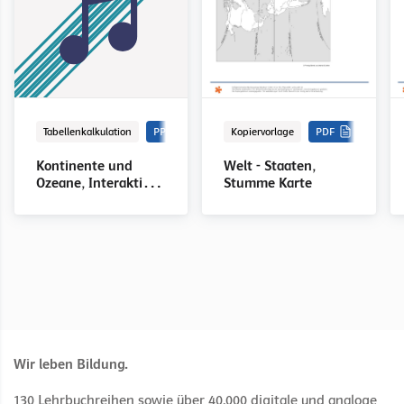
Tabellenkalkulation
PPTX
Kopiervorlage
PDF
Kontinente und
Welt - Staaten,
Ozeane, Interaktives
Stumme Karte
Tafelbild
Wir leben Bildung.
130 Lehrbuchreihen sowie über 40.000 digitale und analoge