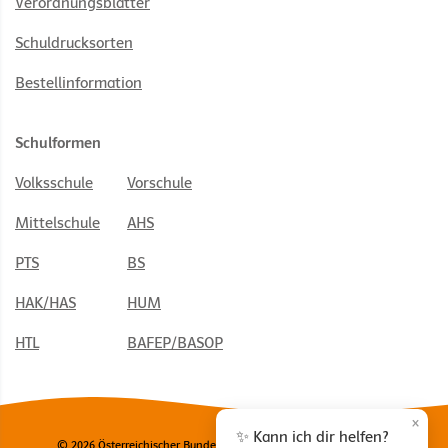
Verordnungsblätter
Schuldrucksorten
Bestellinformation
Schulformen
Volksschule
Vorschule
Mittelschule
AHS
PTS
BS
HAK/HAS
HUM
HTL
BAFEP/BASOP
×
✨ Kann ich dir helfen?
© 2026 Österreichischer Bundesverlag Schulbuch GmbH & Co. KG,