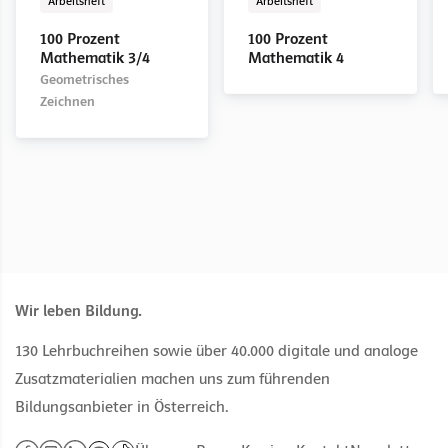
Arbeitsheft
Arbeitsheft
100 Prozent
100 Prozent
100 Prozent
Mathematik 3/4
Mathematik 4
Mathematik 4
100 Prozent
100 Prozent
Geometrisches
Mathematik 3/4
Mathematik 4
Zeichnen
Geometrisches
Zeichnen
Wir leben Bildung.
130 Lehrbuchreihen sowie über 40.000 digitale und analoge
Zusatzmaterialien machen uns zum führenden
Bildungsanbieter in Österreich.