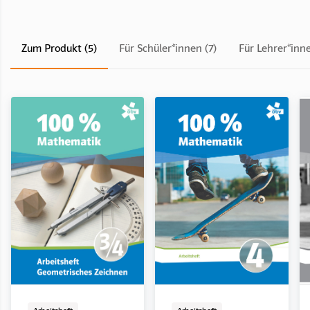
Zum Produkt (5)
Für Schüler*innen (7)
Für Lehrer*inne
Arbeitsheft
LehrerInnenband
Arbeitsheft