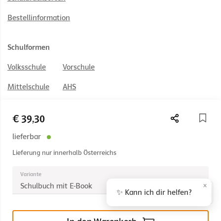
Bestellinformation
Schulformen
Volksschule
Vorschule
Mittelschule
AHS
PTS
BS
€ 39,30
HAK/HAS
HUM
lieferbar
HTL
BAFEP/BASOP
Lieferung nur innerhalb Österreichs
Variante
×
Schulbuch mit E-Book
✨ Kann ich dir helfen?
© 2026 Österreichischer Bundesverlag Schulbuch GmbH & Co. KG,
Wien