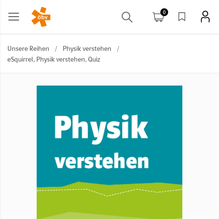
0
Unsere Reihen
/
Physik verstehen
/
eSquirrel, Physik verstehen, Quiz