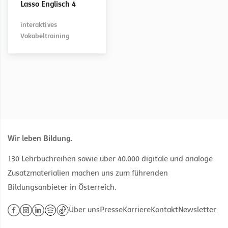
Lasso Englisch 4
interaktives
Exercise Book
digitales
Vokabeltraining
LehrerInnenexemplar
interaktives
zum Arbeitsheft
Vokabeltraining
Wir leben Bildung.
130 Lehrbuchreihen sowie über 40.000 digitale und analoge
Zusatzmaterialien machen uns zum führenden
Bildungsanbieter in Österreich.
Über uns
Presse
Karriere
Kontakt
Newsletter