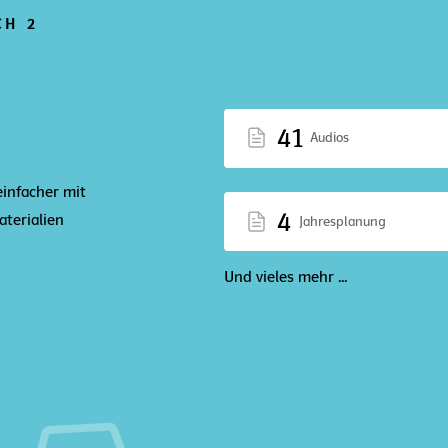
CH 2
41
Audios
einfacher mit
4
terialien
Jahresplanung
Und vieles mehr ...