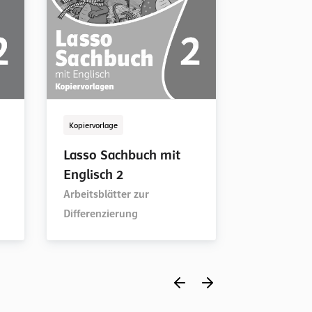
Kopiervorlage
LehrerInnenb
Kopiervorlage
LehrerInnenb
Lasso Sachbuch mit
Lasso Sa
Lasso Sachbuch mit
Lasso Sa
Englisch 2
Englisch 
Englisch 2
Englisch 
Arbeitsblätter zur
Arbeitsblätter zur
Differenzierung
Differenzierung