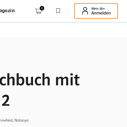
0
Mein öbv
agazin
Enter-Taste!
Anmelden
achbuch mit
 2
Tinnefeld, Natanya