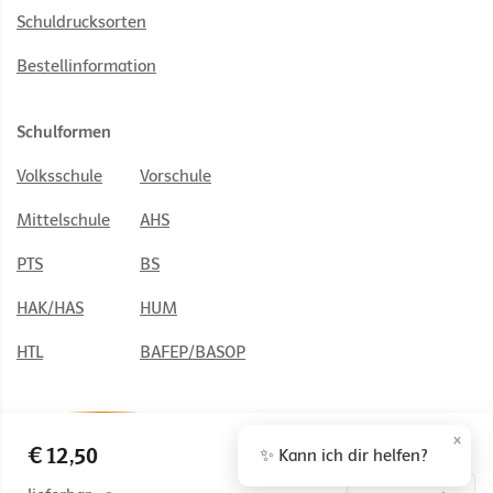
Schuldrucksorten
Bestellinformation
Schulformen
Volksschule
Vorschule
Mittelschule
AHS
PTS
BS
HAK/HAS
HUM
HTL
BAFEP/BASOP
×
€ 12,50
✨ Kann ich dir helfen?
© 2026 Österreichischer Bundesverlag Schulbuch GmbH & Co. KG,
Wien