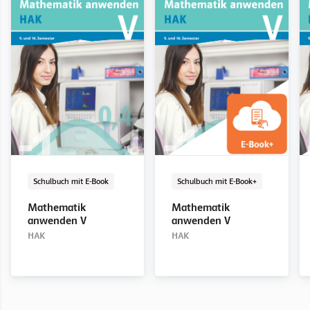
Schulbuch mit E-Book
E-Book Solo
Digital
Schulbuch mit E-Book
E-Book Solo
Digital
Schulbuch mit E-Book
Schulbuch mit E-Book+
Mathematik
Mathematik
Mathematik
Mathematik
anwenden I
anwenden I
anwenden II
anwenden III
Mathematik
Mathematik
HAK
HAK
HAK
HAK
anwenden V
anwenden V
HAK
HAK