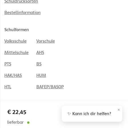
Schuldrucksorten
Bestellinformation
Schulformen
Volksschule
Vorschule
Mittelschule
AHS
PTS
BS
HAK/HAS
HUM
HTL
BAFEP/BASOP
×
€ 22,45
✨ Kann ich dir helfen?
© 2026 Österreichischer Bundesverlag Schulbuch GmbH & Co. KG,
Wien
lieferbar