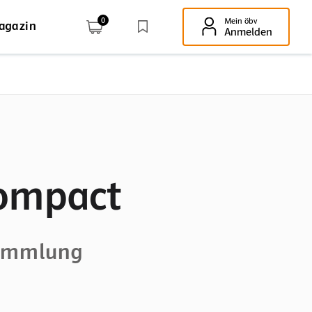
0
Mein öbv
agazin
Enter-Taste!
Anmelden
compact
sammlung