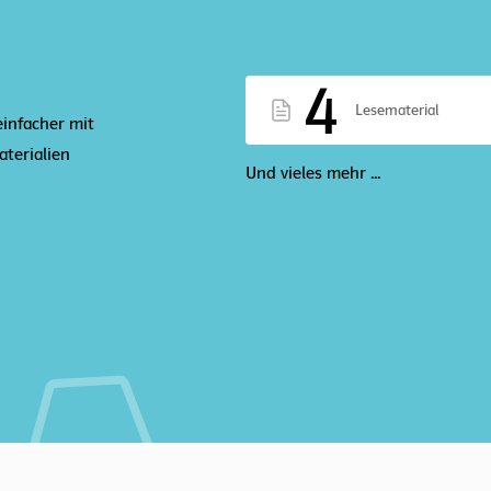
4
Lesematerial
einfacher mit
terialien
Und vieles mehr ...