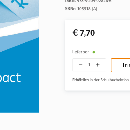
ISBN:
978-3-209-02826-6
SBNr:
105318 [A]
€ 7,70
lieferbar
In
Erhältlich
in der Schulbuchaktio