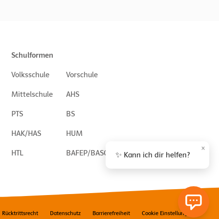
Schulformen
Volksschule
Vorschule
Mittelschule
AHS
PTS
BS
HAK/HAS
HUM
×
HTL
BAFEP/BASOP
✨ Kann ich dir helfen?
Rücktrittsrecht
Datenschutz
Barrierefreiheit
Cookie Einstellungen