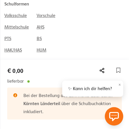
Schulformen
Volksschule
Vorschule
Mittelschule
AHS
PTS
BS
HAK/HAS
HUM
HTL
BAFEP/BASOP
€ 0,00
lieferbar
×
✨ Kann ich dir helfen?
© 2026 Österreichischer Bundesverlag Schulbuch GmbH & Co. KG,
Bei der Bestellung des Lehrwerks
Quer durch
Wien
Kärnten Länderteil
über die Schulbuchaktion
Impressum
AGB
Nutzungsbedingungen
inkludiert.
Rücktrittsrecht
Datenschutz
Barrierefreiheit
Cookie Einstellungen