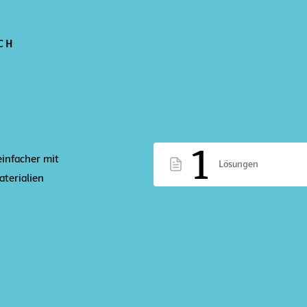
CH
1
einfacher mit
Lösungen
terialien