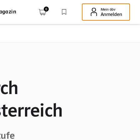
0
Mein öbv
agazin
Enter-Taste!
Anmelden
rch
terreich
tufe