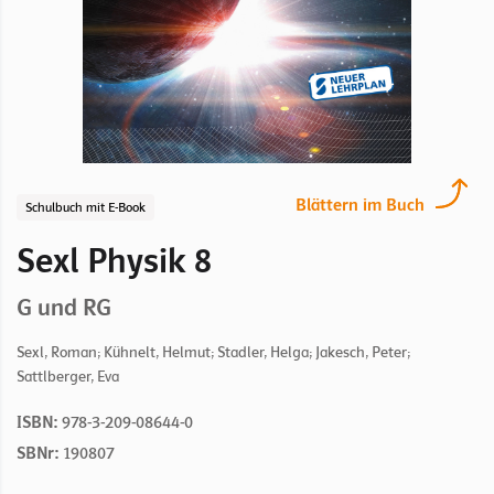
Blättern im Buch
Schulbuch mit E-Book
Sexl Physik 8
G und RG
Sexl, Roman; Kühnelt, Helmut; Stadler, Helga; Jakesch, Peter;
Sattlberger, Eva
ISBN:
978-3-209-08644-0
SBNr:
190807