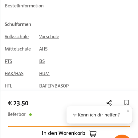
Bestellinformation
Schulformen
Volksschule
Vorschule
Mittelschule
AHS
PTS
BS
HAK/HAS
HUM
HTL
BAFEP/BASOP
€ 23,50
×
lieferbar
✨ Kann ich dir helfen?
© 2026 Österreichischer Bundesverlag Schulbuch GmbH & Co. KG,
Wien
In den Warenkorb
Impressum
AGB
Nutzungsbedingungen