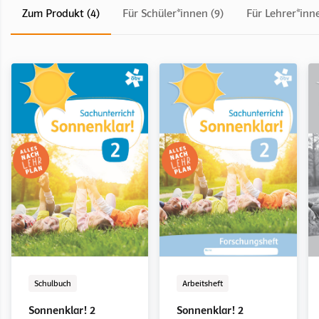
Zum Produkt (4)
Für Schüler*innen (9)
Für Lehrer*inne
Schulbuch
LehrerInnenband
LehrerInnenexemplar
Digital
Schulbuch
LehrerInnenband
LehrerInnenexemplar
Digital
Schulbuch
Arbeitsheft
Sonnenklar! 1
Sonnenklar! 1
Sonnenklar! 1
Sonnenklar! 2
Sonnenklar! 2
Sonnenklar! 2
Sonnenklar! 2
Sonnenklar! 2