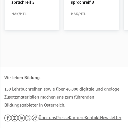
sprachreif 3
sprachreif 3
HAK/HTL
HAK/HTL
HAK/HTL
HAK/HTL
HAK/HTL
HAK/HTL
HAK/HTL
HAK/HTL
Wir leben Bildung.
130 Lehrbuchreihen sowie über 40.000 digitale und analoge
Zusatzmaterialien machen uns zum führenden
Bildungsanbieter in Österreich.
Über uns
Presse
Karriere
Kontakt
Newsletter