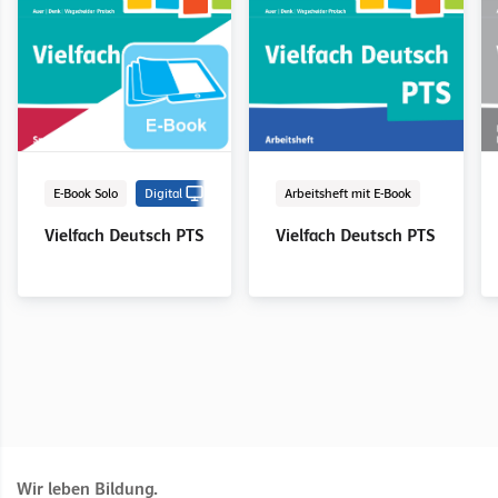
Arbeitsheft mit E-Book
LehrerInnenband mit CD
E-Book Solo
Digital
Digitaler Unterrichtsassistent
Digitaler Unterrichtsassistent
Dig
Dig
E-Book Solo
Digital
Arbeitsheft mit E-Book
Vielfach Deutsch PTS
Vielfach Deutsch PTS
Vielfach Deutsch PTS
Vielfach Deutsch PTS
Vielfach Deutsch PTS
Vielfach Deutsch PTS
Vielfach Deutsch PTS
Wir leben Bildung.