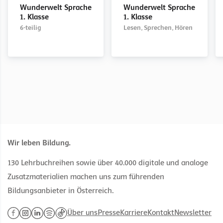
1. Klasse
1. Klasse
1. Klasse
1. Klasse
Wunderwelt Sprache
Wunderwelt Sprache
6-teilig
Anlautblock
Lesen, Sprechen, Hören
Arbeitsblätter zur
interaktive Übungen
1. Klasse
1. Klasse
Differenzierung
passend zum Buch
6-teilig
Lesen, Sprechen, Hören
Wir leben Bildung.
130 Lehrbuchreihen sowie über 40.000 digitale und analoge
Zusatzmaterialien machen uns zum führenden
Bildungsanbieter in Österreich.
Über uns
Presse
Karriere
Kontakt
Newsletter