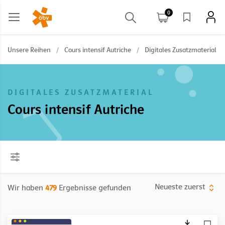
0
Unsere Reihen
/
Cours intensif Autriche
/
Digitales Zusatzmaterial
DIGITALES ZUSATZMATERIAL
Cours intensif Autriche
Neueste zuerst
Wir haben
479
Ergebnisse gefunden