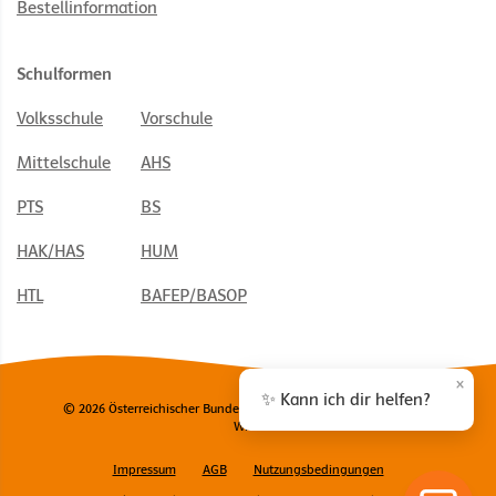
Bestellinformation
Schulformen
Volksschule
Vorschule
Mittelschule
AHS
PTS
BS
HAK/HAS
HUM
HTL
BAFEP/BASOP
×
✨ Kann ich dir helfen?
© 2026 Österreichischer Bundesverlag Schulbuch GmbH & Co. KG,
Wien
Impressum
AGB
Nutzungsbedingungen