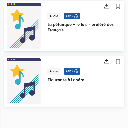
Audio
MP3
La pétanque – le loisir préféré des
Français
Audio
MP3
Figurante à l’opéra