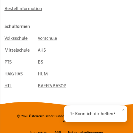
Bestellinformation
Schulformen
Volksschule
Vorschule
Mittelschule
AHS
PTS
BS
HAK/HAS
HUM
HTL
BAFEP/BASOP
×
✨ Kann ich dir helfen?
© 2026 Österreichischer Bundesverlag Schulbuch GmbH & Co. KG,
Wien
Impressum
AGB
Nutzungsbedingungen