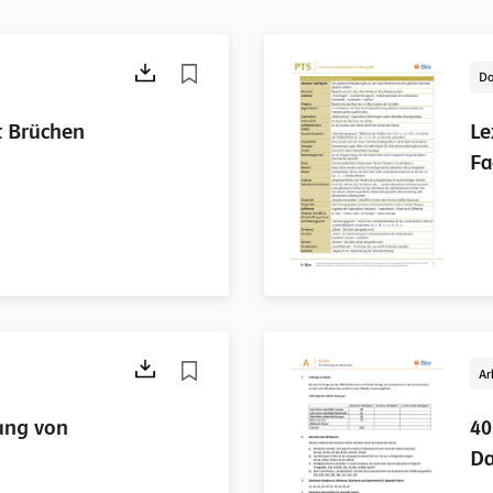
Do
t Brüchen
Le
Fa
Ar
ung von
40
D