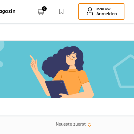
0
Mein öbv
agazin
Enter-Taste!
Anmelden
Neueste zuerst