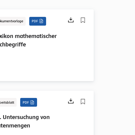
kumentvorlage
PDF
xikon mathematischer
chbegriffe
beitsblatt
PDF
. Untersuchung von
atenmengen