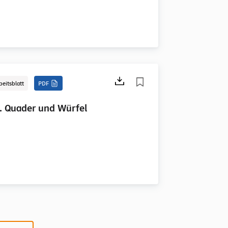
beitsblatt
PDF
. Quader und Würfel