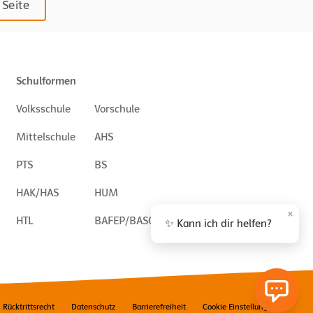
 Seite
Schulformen
Volksschule
Vorschule
Mittelschule
AHS
PTS
BS
HAK/HAS
HUM
×
HTL
BAFEP/BASOP
✨ Kann ich dir helfen?
Rücktrittsrecht
Datenschutz
Barrierefreiheit
Cookie Einstellungen