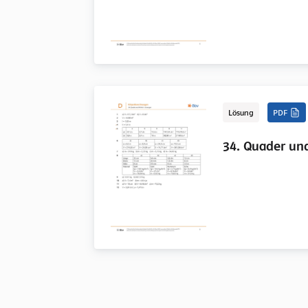
Lösung
PDF
34. Quader un