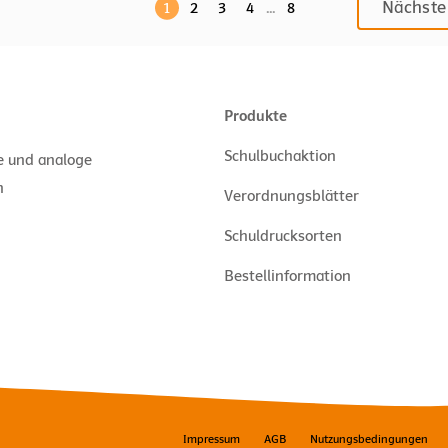
Nächste
1
2
3
4
...
8
Produkte
Schulbuchaktion
le und analoge
n
Verordnungsblätter
Schuldrucksorten
Bestellinformation
Impressum
AGB
Nutzungsbedingungen