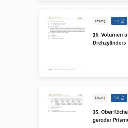
Lösung
PDF
36. Volumen u
Drehzylinders
Lösung
PDF
35. Oberfläch
gerader Prism