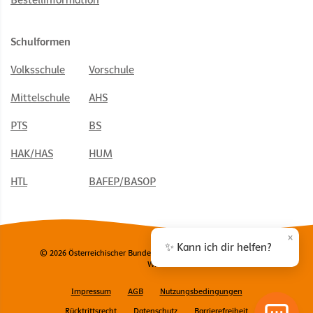
Schulformen
Volksschule
Vorschule
Mittelschule
AHS
PTS
BS
HAK/HAS
HUM
HTL
BAFEP/BASOP
×
✨ Kann ich dir helfen?
© 2026 Österreichischer Bundesverlag Schulbuch GmbH & Co. KG,
Wien
Impressum
AGB
Nutzungsbedingungen
Rücktrittsrecht
Datenschutz
Barrierefreiheit