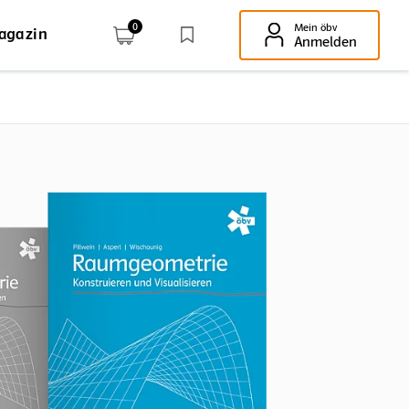
0
Mein öbv
agazin
Enter-Taste!
Anmelden