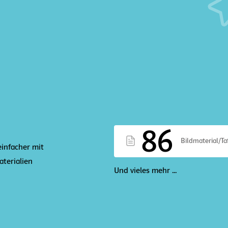
86
Bildmaterial/Ta
einfacher mit
terialien
Und vieles mehr ...