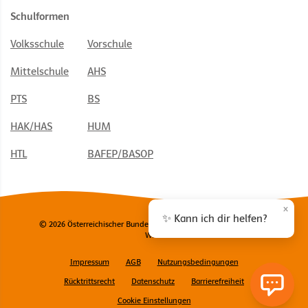
Schulformen
Volksschule
Vorschule
Mittelschule
AHS
PTS
BS
HAK/HAS
HUM
HTL
BAFEP/BASOP
×
✨ Kann ich dir helfen?
© 2026 Österreichischer Bundesverlag Schulbuch GmbH & Co. KG,
Wien
Impressum
AGB
Nutzungsbedingungen
Rücktrittsrecht
Datenschutz
Barrierefreiheit
Cookie Einstellungen