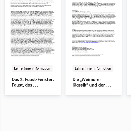
LehrerInneninformation
PDF
LehrerInneninformation
PDF
Das 2. Faust-Fenster:
Die „Weimarer
Faust, das
Klassik“ und der
revoltierende und
„Geist der
enttäuschte Sturm-
Goethezeit“
und-Drang-
Kraftgenie