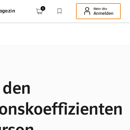
0
Mein öbv
agazin
Enter-Taste!
Anmelden
 den
ionskoeffizienten
arson