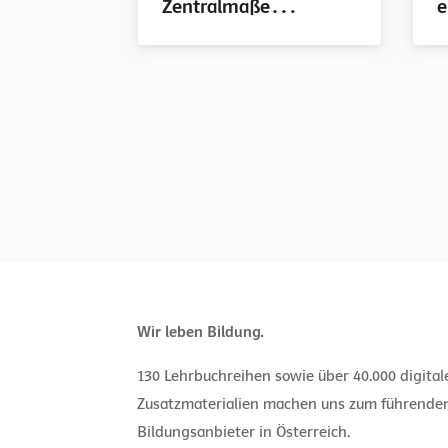
Zentralmaße
e
berechnen,
D
interpretieren und ihre
p
Verwendung unter
a
anderem in Bezug auf
L
die verschiedenen
Datentypen
argumentieren., mit
Lösungen
Wir leben Bildung.
130 Lehrbuchreihen sowie über 40.000 digita
Zusatzmaterialien machen uns zum führende
Bildungsanbieter in Österreich.