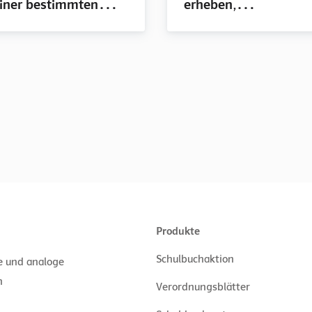
iner bestimmten
erheben,
arstellungsweise
Häufigkeitsverteilun
roblembezogen
(absolute und relativ
rgumentieren., mit
Häufigkeiten)
ösungen
graphisch darstellen
und interpretieren.,
mit Lösungen
Produkte
Schulbuchaktion
le und analoge
n
Verordnungsblätter