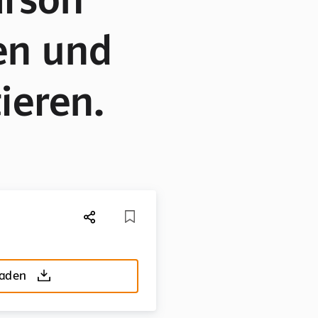
en und
ieren.
laden