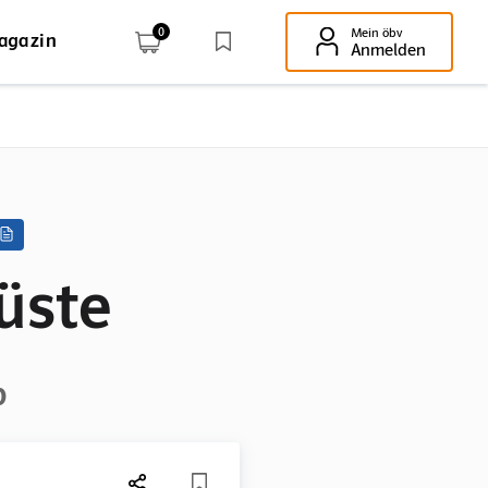
0
Mein öbv
agazin
Enter-Taste!
Anmelden
üste
b