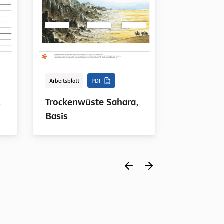
Arbeitsblatt
PDF
Tabellenkalkul
,
Trockenwüste Sahara,
Wüsten w
Basis
Interaktiv