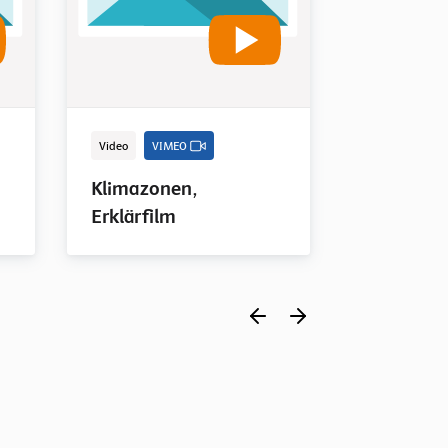
Video
VIMEO
Video
VIM
Klimazonen,
Der Weg 
Erklärfilm
Kartoffel