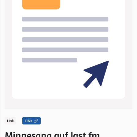
Link
LINK
Minnesang auf last.fm